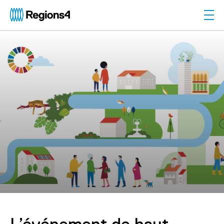
Togg
Regions4